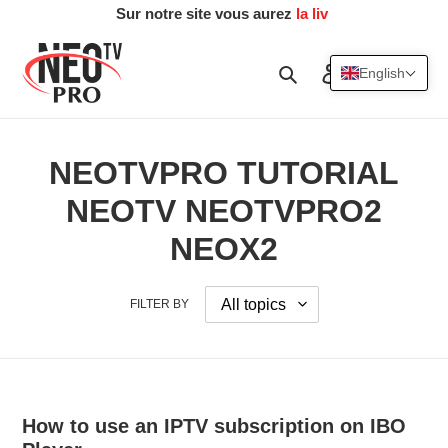
Skip
Sur notre site vous aurez
la livrai
|
to
content
Search
Log in
Cart
English
NEOTVPRO TUTORIAL
NEOTV NEOTVPRO2
NEOX2
FILTER BY
How to use an IPTV subscription on IBO