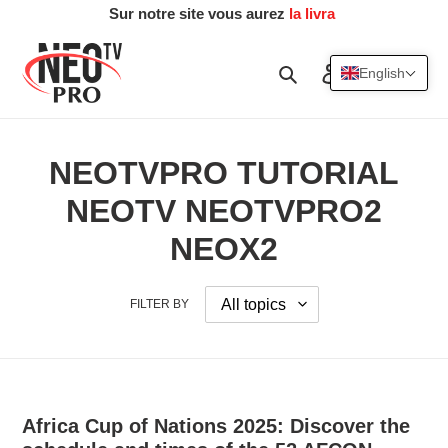
Skip
Sur notre site vous aurez
la livraiso
|
to
content
Search
Log in
Cart
English
NEOTVPRO TUTORIAL
NEOTV NEOTVPRO2
NEOX2
FILTER BY
Africa Cup of Nations 2025: Discover the