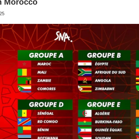
n Morocco
25