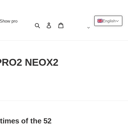
Show pro
English
Search
Log in
Cart
PRO2 NEOX2
times of the 52