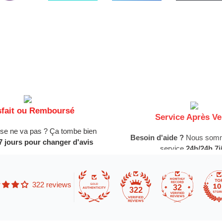
sfait ou Remboursé
Service Après Ve
se ne va pas ? Ça tombe bien
Besoin d'aide ?
Nous somm
7 jours pour changer d'avis
service
24h/24h 7j/
322 reviews
32
322